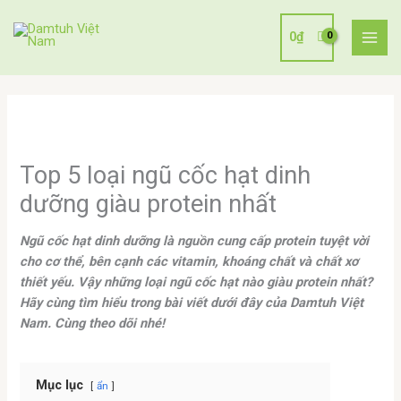
Nhảy
tới
0
₫
nội
dung
Top 5 loại ngũ cốc hạt dinh
dưỡng giàu protein nhất
Ngũ cốc hạt dinh dưỡng là nguồn cung cấp protein tuyệt vời
cho cơ thể, bên cạnh các vitamin, khoáng chất và chất xơ
thiết yếu. Vậy những loại ngũ cốc hạt nào giàu protein nhất?
Hãy cùng tìm hiểu trong bài viết dưới đây của Damtuh Việt
Nam. Cùng theo dõi nhé!
Mục lục
ẩn