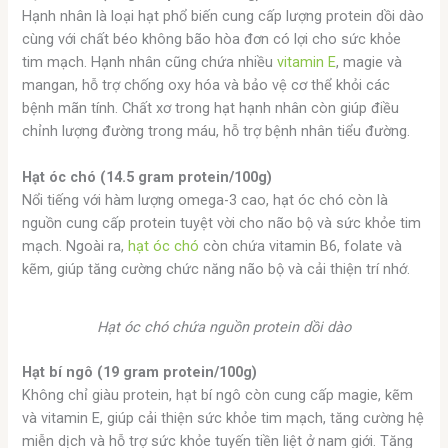
Hạnh nhân là loại hạt phổ biến cung cấp lượng protein dồi dào
cùng với chất béo không bão hòa đơn có lợi cho sức khỏe
tim mạch. Hạnh nhân cũng chứa nhiều
vitamin E
, magie và
mangan, hỗ trợ chống oxy hóa và bảo vệ cơ thể khỏi các
bệnh mãn tính. Chất xơ trong hạt hạnh nhân còn giúp điều
chỉnh lượng đường trong máu, hỗ trợ bệnh nhân tiểu đường.
Hạt óc chó (14.5 gram protein/100g)
Nổi tiếng với hàm lượng omega-3 cao, hạt óc chó còn là
nguồn cung cấp protein tuyệt vời cho não bộ và sức khỏe tim
mạch. Ngoài ra,
hạt óc chó
còn chứa vitamin B6, folate và
kẽm, giúp tăng cường chức năng não bộ và cải thiện trí nhớ.
Hạt óc chó chứa nguồn protein dồi dào
Hạt bí ngô (19 gram protein/100g)
Không chỉ giàu protein, hạt bí ngô còn cung cấp magie, kẽm
và vitamin E, giúp cải thiện sức khỏe tim mạch, tăng cường hệ
miễn dịch và hỗ trợ sức khỏe tuyến tiền liệt ở nam giới. Tăng