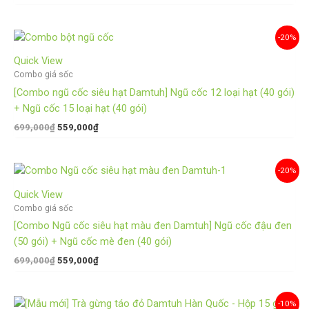
Giá
Giá
-20%
gốc
hiện
là:
tại
Quick View
699,000₫.
là:
Combo giá sốc
559,000₫.
[Combo ngũ cốc siêu hạt Damtuh] Ngũ cốc 12 loại hạt (40 gói)
+ Ngũ cốc 15 loại hạt (40 gói)
699,000
₫
559,000
₫
Giá
Giá
-20%
gốc
hiện
là:
tại
Quick View
699,000₫.
là:
Combo giá sốc
559,000₫.
[Combo Ngũ cốc siêu hạt màu đen Damtuh] Ngũ cốc đậu đen
(50 gói) + Ngũ cốc mè đen (40 gói)
699,000
₫
559,000
₫
Giá
Giá
-10%