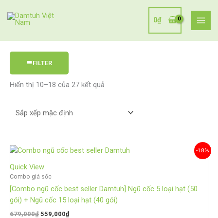
Nhảy
tới
0
₫
nội
dung
FILTER
Hiển thị 10–18 của 27 kết quả
Giá
Giá
-18%
gốc
hiện
là:
tại
Quick View
679,000₫.
là:
Combo giá sốc
559,000₫.
[Combo ngũ cốc best seller Damtuh] Ngũ cốc 5 loại hạt (50
gói) + Ngũ cốc 15 loại hạt (40 gói)
679,000
₫
559,000
₫