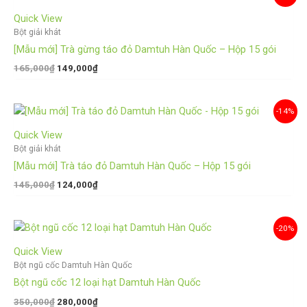
gốc
hiện
là:
tại
Quick View
165,000₫.
là:
Bột giải khát
149,000₫.
[Mẫu mới] Trà gừng táo đỏ Damtuh Hàn Quốc – Hộp 15 gói
165,000
₫
149,000
₫
Giá
Giá
-14%
gốc
hiện
là:
tại
Quick View
145,000₫.
là:
Bột giải khát
124,000₫.
[Mẫu mới] Trà táo đỏ Damtuh Hàn Quốc – Hộp 15 gói
145,000
₫
124,000
₫
Giá
Giá
-20%
gốc
hiện
là:
tại
Quick View
350,000₫.
là:
Bột ngũ cốc Damtuh Hàn Quốc
280,000₫.
Bột ngũ cốc 12 loại hạt Damtuh Hàn Quốc
350,000
₫
280,000
₫