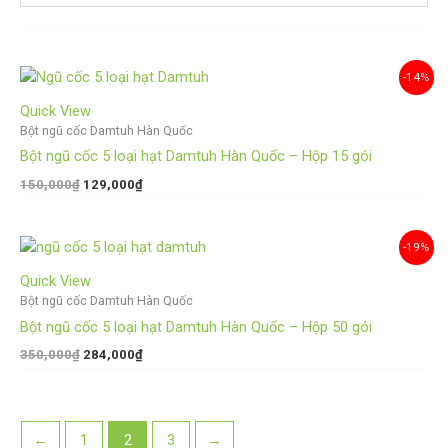
Giá
Giá
-14%
gốc
hiện
là:
tại
Quick View
150,000₫.
là:
Bột ngũ cốc Damtuh Hàn Quốc
129,000₫.
Bột ngũ cốc 5 loại hạt Damtuh Hàn Quốc – Hộp 15 gói
150,000
₫
129,000
₫
Giá
Giá
-19%
gốc
hiện
là:
tại
Quick View
350,000₫.
là:
Bột ngũ cốc Damtuh Hàn Quốc
284,000₫.
Bột ngũ cốc 5 loại hạt Damtuh Hàn Quốc – Hộp 50 gói
350,000
₫
284,000
₫
←
1
2
3
→