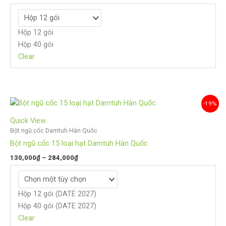
Hộp 12 gói
Hộp 40 gói
Clear
Khoảng
-19%
giá:
từ
Quick View
130,000₫
Bột ngũ cốc Damtuh Hàn Quốc
đến
Bột ngũ cốc 15 loại hạt Damtuh Hàn Quốc
284,000₫
130,000
₫
–
284,000
₫
Hộp 12 gói (DATE 2027)
Hộp 40 gói (DATE 2027)
Clear