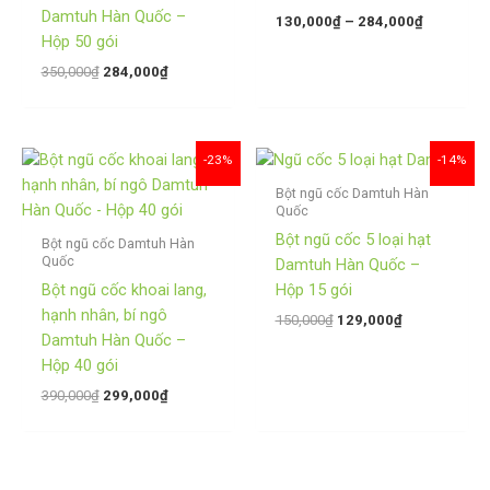
Damtuh Hàn Quốc –
130,000
₫
–
284,000
₫
Hộp 50 gói
350,000
₫
284,000
₫
Giá
Giá
Giá
Giá
-23%
-14%
gốc
hiện
gốc
hiện
là:
tại
là:
tại
Bột ngũ cốc Damtuh Hàn
Quốc
390,000₫.
là:
150,000₫.
là:
299,000₫.
129,000₫.
Bột ngũ cốc 5 loại hạt
Bột ngũ cốc Damtuh Hàn
Quốc
Damtuh Hàn Quốc –
Bột ngũ cốc khoai lang,
Hộp 15 gói
hạnh nhân, bí ngô
150,000
₫
129,000
₫
Damtuh Hàn Quốc –
Hộp 40 gói
390,000
₫
299,000
₫