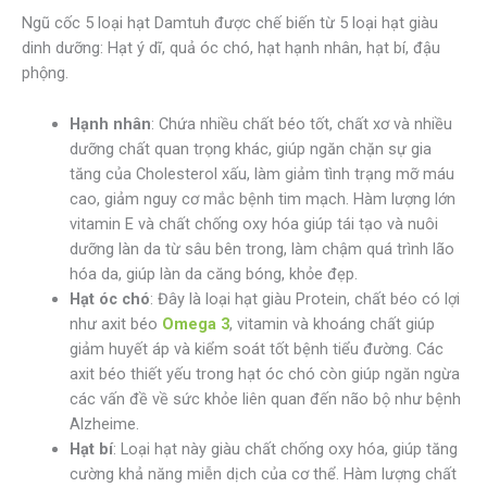
Ngũ cốc 5 loại hạt Damtuh được chế biến từ 5 loại hạt giàu
dinh dưỡng: Hạt ý dĩ, quả óc chó, hạt hạnh nhân, hạt bí, đậu
phộng.
Hạnh nhân
: Chứa nhiều chất béo tốt, chất xơ và nhiều
dưỡng chất quan trọng khác, giúp ngăn chặn sự gia
tăng của Cholesterol xấu, làm giảm tình trạng mỡ máu
cao, giảm nguy cơ mắc bệnh tim mạch. Hàm lượng lớn
vitamin E và chất chống oxy hóa giúp tái tạo và nuôi
dưỡng làn da từ sâu bên trong, làm chậm quá trình lão
hóa da, giúp làn da căng bóng, khỏe đẹp.
Hạt óc chó
: Đây là loại hạt giàu Protein, chất béo có lợi
như axit béo
Omega 3
, vitamin và khoáng chất giúp
giảm huyết áp và kiểm soát tốt bệnh tiểu đường. Các
axit béo thiết yếu trong hạt óc chó còn giúp ngăn ngừa
các vấn đề về sức khỏe liên quan đến não bộ như bệnh
Alzheime.
Hạt bí
: Loại hạt này giàu chất chống oxy hóa, giúp tăng
cường khả năng miễn dịch của cơ thể. Hàm lượng chất