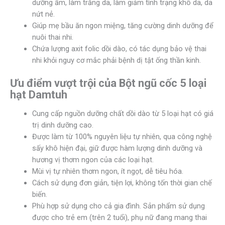
dưỡng ẩm, làm trắng da, làm giảm tình trạng khô da, da
nứt nẻ.
Giúp mẹ bầu ăn ngon miệng, tăng cường dinh dưỡng để
nuôi thai nhi.
Chứa lượng axit folic dồi dào, có tác dụng bảo vệ thai
nhi khỏi nguy cơ mắc phải bệnh dị tật ống thần kinh.
Ưu điểm vượt trội của Bột ngũ cốc 5 loại
hạt Damtuh
Cung cấp nguồn dưỡng chất dồi dào từ 5 loại hạt có giá
trị dinh dưỡng cao.
Được làm từ 100% nguyên liệu tự nhiên, qua công nghệ
sấy khô hiện đại, giữ được hàm lượng dinh dưỡng và
hương vị thơm ngon của các loại hạt.
Mùi vị tự nhiên thơm ngon, ít ngọt, dễ tiêu hóa.
Cách sử dụng đơn giản, tiện lợi, không tốn thời gian chế
biến.
Phù hợp sử dụng cho cả gia đình. Sản phẩm sử dụng
được cho trẻ em (trên 2 tuổi), phụ nữ đang mang thai