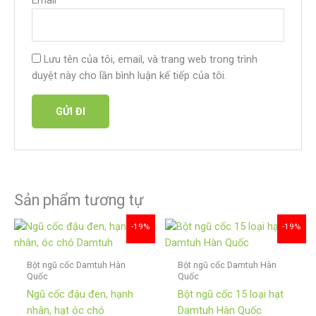
Lưu tên của tôi, email, và trang web trong trình
duyệt này cho lần bình luận kế tiếp của tôi.
Sản phẩm tương tự
Giá
Giá
Khoảng
-19%
-19%
gốc
hiện
giá:
là:
tại
từ
350,000₫.
là:
130,000₫
Bột ngũ cốc Damtuh Hàn
Bột ngũ cốc Damtuh Hàn
284,000₫.
đến
Quốc
Quốc
284,000₫
Ngũ cốc đậu đen, hạnh
Bột ngũ cốc 15 loại hạt
nhân, hạt óc chó
Damtuh Hàn Quốc