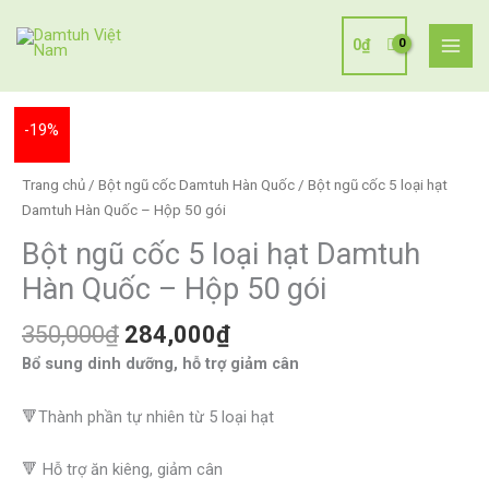
Nhảy
tới
0
₫
nội
dung
Giá
Giá
Bột
-19%
gốc
hiện
ngũ
là:
tại
cốc
Trang chủ
/
Bột ngũ cốc Damtuh Hàn Quốc
/ Bột ngũ cốc 5 loại hạt
350,000₫.
là:
5
Damtuh Hàn Quốc – Hộp 50 gói
284,000₫.
loại
Bột ngũ cốc 5 loại hạt Damtuh
hạt
Damtuh
Hàn Quốc – Hộp 50 gói
Hàn
Quốc
350,000
₫
284,000
₫
-
Bổ sung dinh dưỡng, hỗ trợ giảm cân
Hộp
50
🔻Thành phần tự nhiên từ 5 loại hạt
gói
số
🔻 Hỗ trợ ăn kiêng, giảm cân
lượng