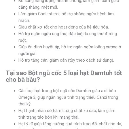
Bổ sung năng lượng nhanh chóng, làm giảm cảm giác
căng thẳng, mệt mỏi.
Làm giảm Cholesterol, hỗ trợ phòng ngừa bệnh tim
mạch.
Giàu chất xơ, tốt cho hoạt động của hệ tiêu hóa.
Hỗ trợ ngăn ngừa ung thư, đặc biệt là ung thư đường
ruột.
Giúp ổn định huyết áp, hỗ trợ ngăn ngừa loãng xương ở
người già.
Hỗ trợ tăng cân, giảm cân (tùy theo cách sử dụng).
Tại sao
Bột ngũ cốc 5 loại hạt Damtuh
tốt
cho bà bầu?
Các loại hạt trong bột ngũ cốc Damtuh giàu axit béo
Omega 3, giúp ngăn ngừa tình trạng thiếu Canxi trong
thai kỳ.
Hạt hạnh nhân có hàm lượng chất xơ cao, làm giảm
tình trạng táo bón khi mang thai.
Hạt ý dĩ giúp tăng cường quá trình trao đổi chất cho da,