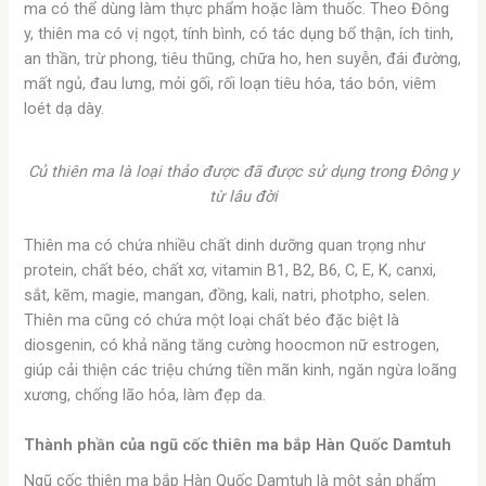
ma có thể dùng làm thực phẩm hoặc làm thuốc. Theo Đông
y, thiên ma có vị ngọt, tính bình, có tác dụng bổ thận, ích tinh,
an thần, trừ phong, tiêu thũng, chữa ho, hen suyễn, đái đường,
mất ngủ, đau lưng, mỏi gối, rối loạn tiêu hóa, táo bón, viêm
loét dạ dày.
Củ thiên ma là loại thảo được đã được sử dụng trong Đông y
từ lâu đời
Thiên ma có chứa nhiều chất dinh dưỡng quan trọng như
protein, chất béo, chất xơ, vitamin B1, B2, B6, C, E, K, canxi,
sắt, kẽm, magie, mangan, đồng, kali, natri, photpho, selen.
Thiên ma cũng có chứa một loại chất béo đặc biệt là
diosgenin, có khả năng tăng cường hoocmon nữ estrogen,
giúp cải thiện các triệu chứng tiền mãn kinh, ngăn ngừa loãng
xương, chống lão hóa, làm đẹp da.
Thành phần của ngũ cốc thiên ma bắp Hàn Quốc Damtuh
Ngũ cốc thiên ma bắp Hàn Quốc Damtuh là một sản phẩm