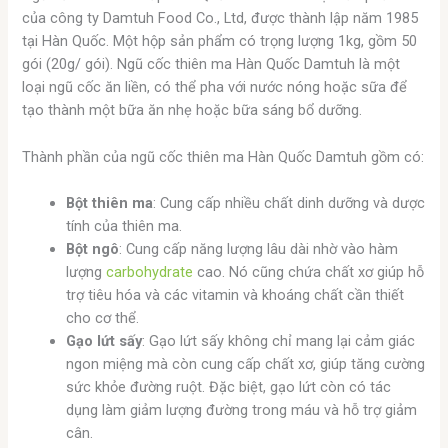
của công ty Damtuh Food Co., Ltd, được thành lập năm 1985
tại Hàn Quốc. Một hộp sản phẩm có trọng lượng 1kg, gồm 50
gói (20g/ gói). Ngũ cốc thiên ma Hàn Quốc Damtuh là một
loại ngũ cốc ăn liền, có thể pha với nước nóng hoặc sữa để
tạo thành một bữa ăn nhẹ hoặc bữa sáng bổ dưỡng.
Thành phần của ngũ cốc thiên ma Hàn Quốc Damtuh gồm có:
Bột thiên ma
: Cung cấp nhiều chất dinh dưỡng và dược
tính của thiên ma.
Bột ngô
: Cung cấp năng lượng lâu dài nhờ vào hàm
lượng
carbohydrate
cao. Nó cũng chứa chất xơ giúp hỗ
trợ tiêu hóa và các vitamin và khoáng chất cần thiết
cho cơ thể.
Gạo lứt sấy
: Gạo lứt sấy không chỉ mang lại cảm giác
ngon miệng mà còn cung cấp chất xơ, giúp tăng cường
sức khỏe đường ruột. Đặc biệt, gạo lứt còn có tác
dụng làm giảm lượng đường trong máu và hỗ trợ giảm
cân.