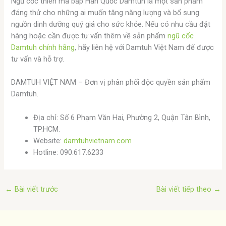
Ngũ cốc thiên ma bắp Hàn Quốc Damtuh là một sản phẩm
đáng thử cho những ai muốn tăng năng lượng và bổ sung
nguồn dinh dưỡng quý giá cho sức khỏe. Nếu có nhu cầu đặt
hàng hoặc cần được tư vấn thêm về sản phẩm
ngũ cốc
Damtuh chính hãng
, hãy liên hệ với Damtuh Việt Nam để được
tư vấn và hỗ trợ.
DAMTUH VIỆT NAM – Đơn vị phân phối độc quyền sản phẩm
Damtuh.
Địa chỉ: Số 6 Phạm Văn Hai, Phường 2, Quận Tân Bình,
TP.HCM.
Website:
damtuhvietnam.com
Hotline: 090.617.6233
←
Bài viết trước
Bài viết tiếp theo
→