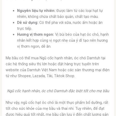
Nguyên liệu tự nhiên:
Được làm từ các loại hạt tự
nhiên, không chứa chất bảo quản, chất tạo màu.
Dễ sử dụng:
Có thể pha với sữa, nước ấm hoặc ăn
trực tiếp.
Hương vị thơm ngon:
Vị bùi béo của hạt óc chó, hạnh
nhân kết hợp cùng vị ngọt nhẹ của ý dĩ tạo nên hương
vị thơm ngon, dễ ăn.
Mẹ bầu có thể mua Ngũ cốc hạnh nhân, óc chó Damtuh tại
các hệ thống siêu thị lớn hoặc đặt hàng trực tuyến trên
website của Damtuh Việt Nam hoặc các sàn thương mại điện
tử như Shopee, Lazada, Tiki, Tiktok Shop.
Ngũ cốc hạnh nhân, óc chó Damtuh đặc biệt tốt cho mẹ bầu
Như vậy, ngũ cốc hạt óc chó là một thực phẩm bổ dưỡng, rất
tốt cho sức khỏe của mẹ bầu và thai nhi. Tuy nhiên, để đạt
được hiệu quả tốt nhất, mẹ bầu cần lưu ý đến chất lượng sản