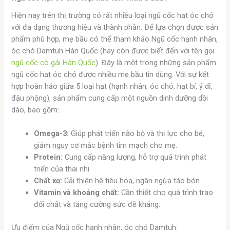
Hiện nay trên thị trường có rất nhiều loại ngũ cốc hạt óc chó
với đa dạng thương hiệu và thành phần. Để lựa chọn được sản
phẩm phù hợp, mẹ bầu có thể tham khảo Ngũ cốc hạnh nhân,
óc chó Damtuh Hàn Quốc (hay còn được biết đến với tên gọi
ngũ cốc cô gái Hàn Quốc
). Đây là một trong những sản phẩm
ngũ cốc hạt óc chó được nhiều mẹ bầu tin dùng. Với sự kết
hợp hoàn hảo giữa 5 loại hạt (hạnh nhân, óc chó, hạt bí, ý dĩ,
đậu phộng), sản phẩm cung cấp một nguồn dinh dưỡng dồi
dào, bao gồm:
Omega-3:
Giúp phát triển não bộ và thị lực cho bé,
giảm nguy cơ mắc bệnh tim mạch cho mẹ.
Protein:
Cung cấp năng lượng, hỗ trợ quá trình phát
triển của thai nhi.
Chất xơ:
Cải thiện hệ tiêu hóa, ngăn ngừa táo bón.
Vitamin và khoáng chất:
Cần thiết cho quá trình trao
đổi chất và tăng cường sức đề kháng.
Ưu điểm của Ngũ cốc hạnh nhân, óc chó Damtuh: