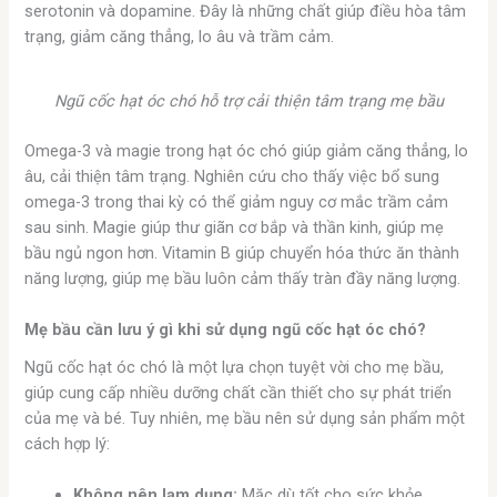
serotonin và dopamine. Đây là những chất giúp điều hòa tâm
trạng, giảm căng thẳng, lo âu và trầm cảm.
Ngũ cốc hạt óc chó hỗ trợ cải thiện tâm trạng mẹ bầu
Omega-3 và magie trong hạt óc chó giúp giảm căng thẳng, lo
âu, cải thiện tâm trạng. Nghiên cứu cho thấy việc bổ sung
omega-3 trong thai kỳ có thể giảm nguy cơ mắc trầm cảm
sau sinh. Magie giúp thư giãn cơ bắp và thần kinh, giúp mẹ
bầu ngủ ngon hơn. Vitamin B giúp chuyển hóa thức ăn thành
năng lượng, giúp mẹ bầu luôn cảm thấy tràn đầy năng lượng.
Mẹ bầu cần lưu ý gì khi sử dụng ngũ cốc hạt óc chó?
Ngũ cốc hạt óc chó là một lựa chọn tuyệt vời cho mẹ bầu,
giúp cung cấp nhiều dưỡng chất cần thiết cho sự phát triển
của mẹ và bé. Tuy nhiên, mẹ bầu nên sử dụng sản phẩm một
cách hợp lý:
Không nên lạm dụng:
Mặc dù tốt cho sức khỏe