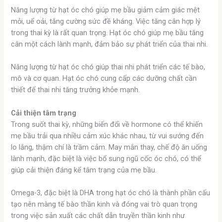
Năng lượng từ hạt óc chó giúp mẹ bầu giảm cảm giác mệt
mỏi, uể oải, tăng cường sức đề kháng. Việc tăng cân hợp lý
trong thai kỳ là rất quan trọng. Hạt óc chó giúp mẹ bầu tăng
cân một cách lành mạnh, đảm bảo sự phát triển của thai nhi.
Năng lượng từ hạt óc chó giúp thai nhi phát triển các tế bào,
mô và cơ quan. Hạt óc chó cung cấp các dưỡng chất cần
thiết để thai nhi tăng trưởng khỏe mạnh.
Cải thiện tâm trạng
Trong suốt thai kỳ, những biến đổi về hormone có thể khiến
mẹ bầu trải qua nhiều cảm xúc khác nhau, từ vui sướng đến
lo lắng, thậm chí là trầm cảm. May mắn thay, chế độ ăn uống
lành mạnh, đặc biệt là việc bổ sung ngũ cốc óc chó, có thể
giúp cải thiện đáng kể tâm trạng của mẹ bầu.
Omega-3, đặc biệt là DHA trong hạt óc chó là thành phần cấu
tạo nên màng tế bào thần kinh và đóng vai trò quan trọng
trong việc sản xuất các chất dẫn truyền thần kinh như