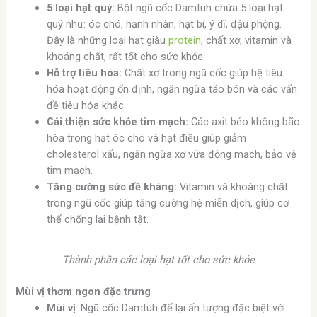
5 loại hạt quý:
Bột ngũ cốc Damtuh chứa 5 loại hạt
quý như: óc chó, hạnh nhân, hạt bí, ý dĩ, đậu phộng.
Đây là những loại hạt giàu
protein
, chất xơ, vitamin và
khoáng chất, rất tốt cho sức khỏe.
Hỗ trợ tiêu hóa:
Chất xơ trong ngũ cốc giúp hệ tiêu
hóa hoạt động ổn định, ngăn ngừa táo bón và các vấn
đề tiêu hóa khác.
Cải thiện sức khỏe tim mạch:
Các axit béo không bão
hòa trong hạt óc chó và hạt điều giúp giảm
cholesterol xấu, ngăn ngừa xơ vữa động mạch, bảo vệ
tim mạch.
Tăng cường sức đề kháng:
Vitamin và khoáng chất
trong ngũ cốc giúp tăng cường hệ miễn dịch, giúp cơ
thể chống lại bệnh tật.
Thành phần các loại hạt tốt cho sức khỏe
Mùi vị thơm ngon đặc trưng
Mùi vị
: Ngũ cốc Damtuh để lại ấn tượng đặc biệt với