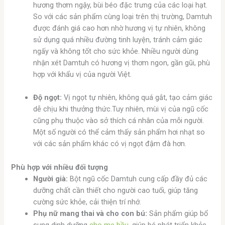
hương thơm ngậy, bùi béo đặc trưng của các loại hạt.
So với các sản phẩm cùng loại trên thị trường, Damtuh
được đánh giá cao hơn nhờ hương vị tự nhiên, không
sử dụng quá nhiều đường tinh luyện, tránh cảm giác
ngấy và không tốt cho sức khỏe. Nhiều người dùng
nhận xét Damtuh có hương vị thơm ngon, gần gũi, phù
hợp với khẩu vị của người Việt.
Độ ngọt:
Vị ngọt tự nhiên, không quá gắt, tạo cảm giác
dễ chịu khi thưởng thức.Tuy nhiên, mùi vị của ngũ cốc
cũng phụ thuộc vào sở thích cá nhân của mỗi người.
Một số người có thể cảm thấy sản phẩm hơi nhạt so
với các sản phẩm khác có vị ngọt đậm đà hơn.
Phù hợp với nhiều đối tượng
Người già:
Bột ngũ cốc Damtuh cung cấp đầy đủ các
dưỡng chất cần thiết cho người cao tuổi, giúp tăng
cường sức khỏe, cải thiện trí nhớ.
Phụ nữ mang thai và cho con bú:
Sản phẩm giúp bổ
sung dinh dưỡng
cho mẹ bầu
, giúp bé phát triển khỏe